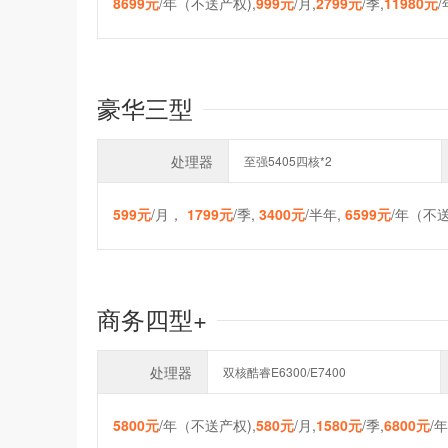
8699元
/年（不送产权),
999元
/月,
2799元
/季,
11980元
豪华三型
处理器
至强5405四核*2
599元
/月，
1799元
/季,
3400元
/半年,
6599元
/年（不送
商务四型+
处理器
双核酷睿E6300/E7400
5800元
/年（不送产权),
580元
/月,
1580元
/季,
6800元
/