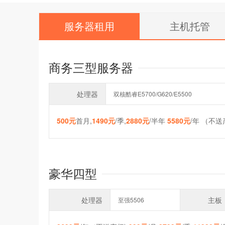
服务器租用
主机托管
商务三型服务器
处理器
双核酷睿E5700/G620/E5500
500元
首月,
1490元
/季,
2880元
/半年
5580元
/年 （不
豪华四型
处理器
主板
至强5506