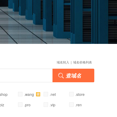
域名转入
|
域名价格列表
.shop
.wang
.net
.store
biz
.pro
.vip
.ren