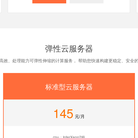
弹性
云服务器
高效、处理能力可弹性伸缩的计算服务， 帮助您快速构建更稳定、安全
标准型云服务器
145
元/月
cpu：InterXeon2核