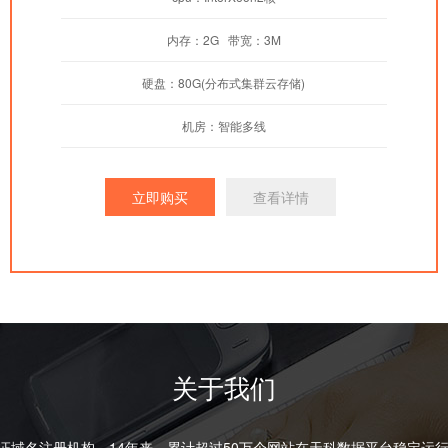
内存：2G 带宽：3M
硬盘：80G(分布式集群云存储)
机房：智能多线
立即购买
查看详情
关于我们
认证域名注册机构，14年来，累计超过50万个网站在天科数据平台稳定运行