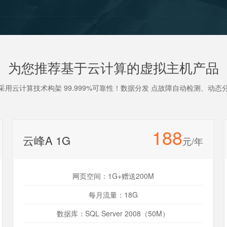
为您推荐基于云计算的
虚拟主机
产品
采用云计算技术构架 99.999%可靠性！数据分发 点故障自动检测、动态
188
云峰A 1G
元/年
网页空间：1G+赠送200M
每月流量：18G
数据库：SQL Server 2008（50M）