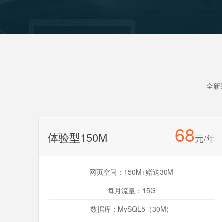
全新
68
体验型150M
元/年
网页空间：150M+赠送30M
每月流量：15G
数据库：MySQL5（30M）