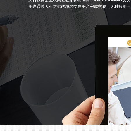
用户通过天科数据的域名交易平台完成交易，天科数据一