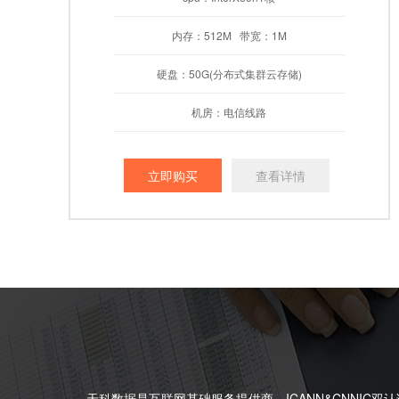
内存：512M 带宽：1M
硬盘：50G(分布式集群云存储)
机房：电信线路
立即购买
查看详情
天科数据是互联网基础服务提供商，ICANN&CNNIC双