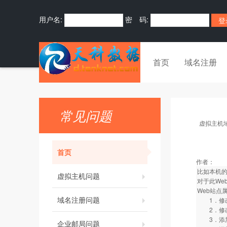
用户名:
密 码:
首页
域名注册
常见问题
虚拟主机
首页
作者：
比如本机的I
虚拟主机问题
对于此We
Web站点
域名注册问题
1．修改绑定
2．修改主
3．添加首
企业邮局问题