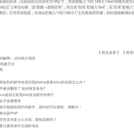
目录：比如你的主目录在“D:\Wy”下，而你想输入“192.168.0.1/test”的格式就可调
b站点”上单击右键，选“新建→虚拟目录”，依次在“别名”处输入“test”，在“目录”处输入
测试：打开IE浏览器，在地址栏输入“192.168.0.1”之后再按回车键，此时就能够
【 双击滚屏 】 【
推荐
词解释：访问统计报告
IS组建方法
章
我收到的邮件转发到我的sina或者sohu的信箱怎么办？
件被误删除了,如何恢复备份?
inux虚拟主机用php发送邮件的例子
款手续费费率
箱不能接收国外的邮件，国内的可以接收，请解决！
务利器PHP
空间支持多少人在线，限制流量吗？
要注册简体中文国际域名