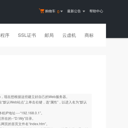
购物车
最新公告
帮助中心
0
小程序
SSL证书
邮局
云虚机
商标
.htm，现在想根据这些建立好自己的Web服务器。
“默认Web站点”上单击右键，选“属性”，以进入名为“默认
---“192.168.0.1”。
--“D:\Wy”目录。
首页文件名“Index.htm”。