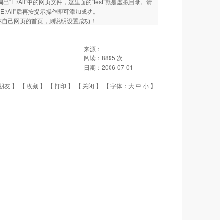
出“E:\All”中的网页文件，这里面的“test”就是虚拟目录。请
“E:\All”后再按提示操作即可添加成功。
调出你自己网页的首页，则说明设置成功！
来源：
阅读：
8895
次
日期：
2006-07-01
朋友
】 【
收藏
】 【
打印
】 【
关闭
】 【 字体：
大
中
小
】