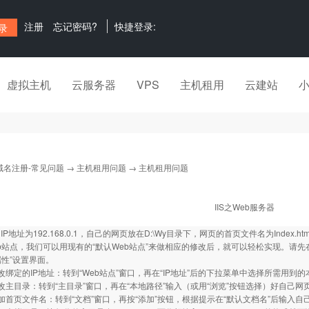
注册
忘记密码?
快捷登录:
虚拟主机
云服务器
VPS
主机租用
云建站
域名注册-常见问题
→
主机租用问题
→ 主机租用问题
IIS之Web服务器
P地址为192.168.0.1，自己的网页放在D:\Wy目录下，网页的首页文件名为Index
b站点，我们可以用现有的“默认Web站点”来做相应的修改后，就可以轻松实现。请先在
属性”设置界面。
的IP地址：转到“Web站点”窗口，再在“IP地址”后的下拉菜单中选择所需用到的本机IP地址-
目录：转到“主目录”窗口，再在“本地路径”输入（或用“浏览”按钮选择）好自己网页所在的
页文件名：转到“文档”窗口，再按“添加”按钮，根据提示在“默认文档名”后输入自己网页的