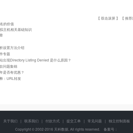
【 双击滚屏 】 【
推荐
名的价值
拟主机相关基础知识
章
析设置方法介绍
件专题
现Directory Listing Denied 是什么原因？
款问题集锦
年是否有优惠？
释：URL转发
关于我们
|
联系我们
|
付款方式
|
提交工单
|
常见问题
|
独立控制面板
Copyright © 2002-2016 天科数据, All rights reserved. 备案号：