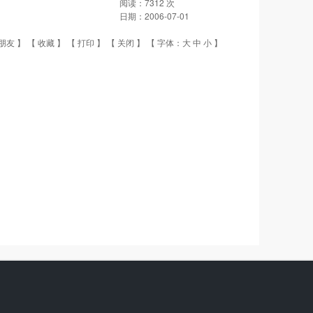
阅读：
7312
次
日期：
2006-07-01
朋友
】 【
收藏
】 【
打印
】 【
关闭
】 【 字体：
大
中
小
】