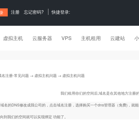
注册
忘记密码?
快捷登录:
虚拟主机
云服务器
VPS
主机租用
云建站
域名注册-常见问题
→
虚拟主机问题
→ 虚拟主机问题
我们租用你们的空间后,域名是在其他地方注册的
域名的DNS修改成我公司的，点击域名注册，选择购买一个dns管理器（免费)，就
指向到我们的空间就可以实现绑定 功能了。