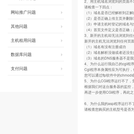
2、用主机域名浏览到的页面不
请检查一下四点：
网站推广问题
（1）域名是否已经解析到正解
（2）是否正确上传主页并删除
（3）申请主机时登记的域名与
其他问题
（4）首页文件定义是否正确；是否定义为
3、新开的主机却无法浏览到任
主机租用问题
新开的主机无法浏览到任何页
（1）域名有没有注册成功
（2）域名解析没做或者还没生
数据库问题
（3）域名的DNS服务器不是
4、为什么运行我自己的cgi程序总是
支付问题
Cgi程序本身属性应为可执行，
您可以通过ftp软件中的chm
5、为什么CGI程序运行不了，
根据我们对这台服务器的监控，
再进一步使用CGI程序，再此
6、为什么我的asp程序运行不
请检查您购买的主机型号是否为