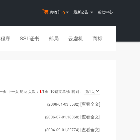
购物车
最新公告
帮助中心
0
小程序
SSL证书
邮局
云虚机
商标
一页 下一页 尾页 页次：
1
/1
页
10
篇文章/页 转到：
[查看全文]
(2008-01-03,
5582
)
[查看全文]
(2006-07-01,
18368
)
[查看全文]
(2004-09-01,
22774
)