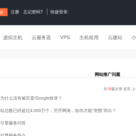
注册
忘记密码?
快捷登录:
虚拟主机
云服务器
VPS
主机租用
云建站
网站推广问题
共
10
篇文章 首页 上
为什么没有被百度/Google收录？
站总数已经超过4,000万个，茫茫网海，如何才能“突围”而出？
索引擎服务问答
索引擎服务简介